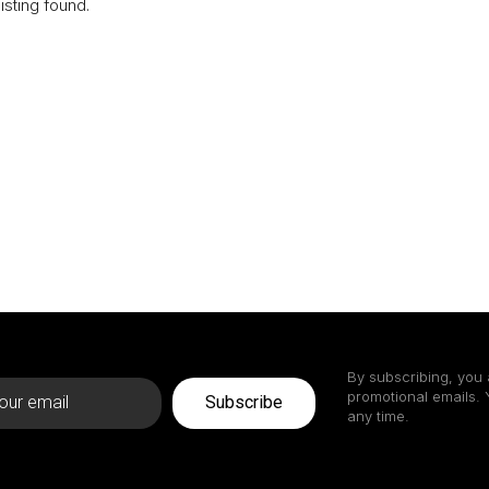
isting found.
By subscribing, you 
promotional emails.
Subscribe
any time.