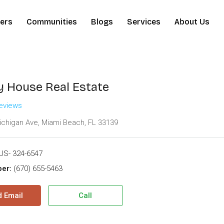
ers
Communities
Blogs
Services
About Us
y House Real Estate
reviews
chigan Ave, Miami Beach, FL 33139
US- 324-6547
er:
(670) 655-5463
 Email
Call