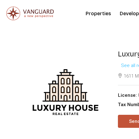
Properties
Develop
Luxur
See all 
1611 Mi
License:
Tax Numb
Send