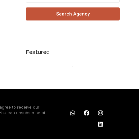
Search Agency
Featured
agree to receive our
 You can unsubscribe at