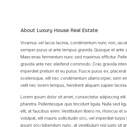
About Luxury House Real Estate
Vivamus vel lacus lacinia, condimentum nunc non, iacul
semper purus ut ante tempus gravida. Quisque et ante orc
Maecenas fermentum nunc sed maximus efficitur. Pellente
gravida ante nec eleifend commodo. Cras gravida interdum
imperdiet pretium et eu purus. Fusce purus ex, placerat et
scelerisque, elit nec condimentum ullamcorper, sem enim
velit nec lorem tempus, hendrerit aliquam sapien lacinia.
Lorem ipsum dolor sit amet, consectetur adipiscing elit.
pharetra. Pellentesque quis tincidunt ligula. Nulla sed lig
elit, at faucibus enim. Vestibulum libero mi, rhoncus et
volutpat, elit mauris sollicitudin orci, vel imperdiet turp
ipsum orci bibendum nunc, at vestibulum nisl justo sit 