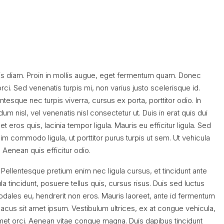
is diam. Proin in mollis augue, eget fermentum quam. Donec
i. Sed venenatis turpis mi, non varius justo scelerisque id.
sque nec turpis viverra, cursus ex porta, porttitor odio. In
 nisl, vel venenatis nisl consectetur ut. Duis in erat quis dui
 eros quis, lacinia tempor ligula. Mauris eu efficitur ligula. Sed
 commodo ligula, ut porttitor purus turpis ut sem. Ut vehicula
 Aenean quis efficitur odio.
 Pellentesque pretium enim nec ligula cursus, et tincidunt ante
ula tincidunt, posuere tellus quis, cursus risus. Duis sed luctus
 sodales eu, hendrerit non eros. Mauris laoreet, ante id fermentum
is lacus sit amet ipsum. Vestibulum ultrices, ex at congue vehicula,
amet orci. Aenean vitae congue magna. Duis dapibus tincidunt